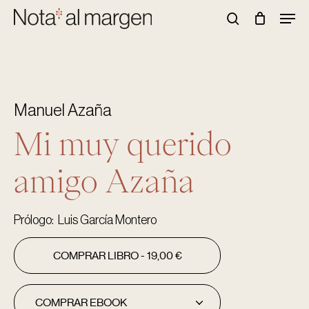
Skip
Men
to
Buscar
main
content
Manuel Azaña
Mi muy querido
amigo Azaña
Prólogo: Luis García Montero
COMPRAR LIBRO -
19,00
€
COMPRAR EBOOK