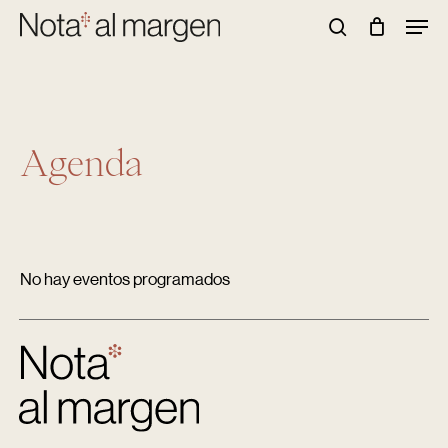
Skip
Men
to
Buscar
main
content
Agenda
No hay eventos programados