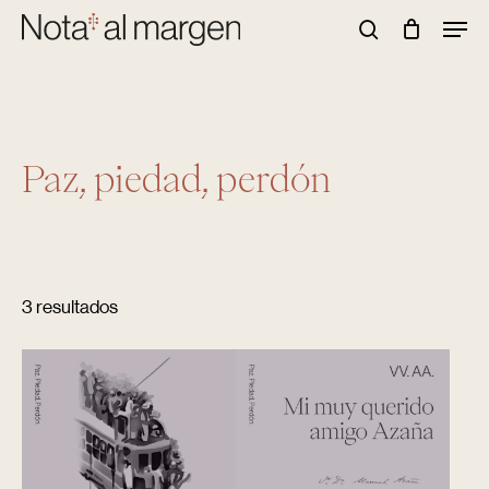
Skip
Men
to
Buscar
main
content
Paz, piedad, perdón
3 resultados