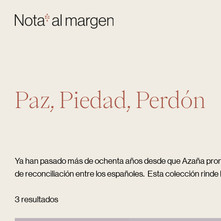
Skip
to
main
content
Paz, Piedad, Perdón
Ya han pasado más de ochenta años desde que Azaña pronunc
Pulsar Enter para buscar o ESC para cerrar
de reconciliación entre los españoles.
Esta colección rinde 
3 resultados